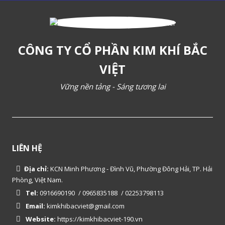
CÔNG TY CỔ PHẦN KIM KHÍ BẮC
VIỆT
Vững nền tảng - Sáng tương lai
LIÊN HỆ
Địa chỉ:
KCN Minh Phương - Đình Vũ, Phường Đông Hải, TP. Hải
Phòng, Việt Nam.
Tel:
0916690190
/
0965835188
/
02253798113
Email:
kimkhibacviet@gmail.com
Website:
https://kimkhibacviet-190.vn