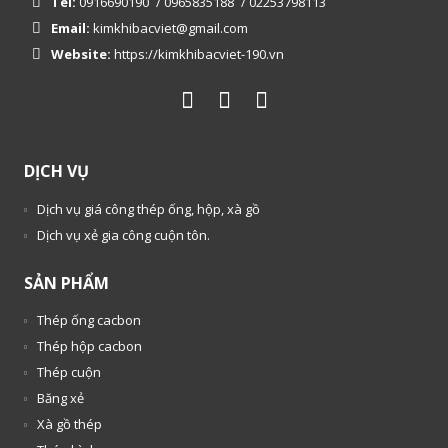
Tel:
0916690190
/
0965835188
/
02253798113
Email:
kimkhibacviet@gmail.com
Website:
https://kimkhibacviet-190.vn
DỊCH VỤ
Dịch vụ giá công thép ống, hộp, xà gồ
Dịch vụ xẻ gia công cuộn tôn.
SẢN PHẨM
Thép ống cacbon
Thép hộp cacbon
Thép cuộn
Băng xẻ
Xà gồ thép