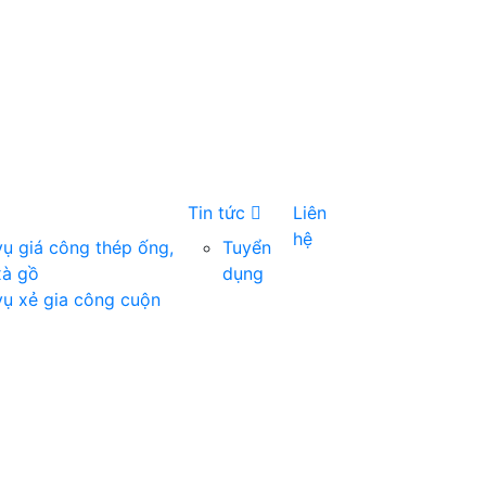
Tin tức
Liên
hệ
vụ giá công thép ống,
Tuyển
xà gồ
dụng
vụ xẻ gia công cuộn