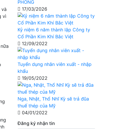
PHÒNG
17/03/2026
 và
 vì
Kỷ niệm 6 năm thành lập Công ty
Cổ Phần Kim Khí Bắc Việt
12/09/2022
 nữa
Tuyển dụng nhân viên xuất - nhập
o
khẩu
19/05/2022
Nga, Nhật, Thổ Nhĩ Kỳ sẽ trả đũa
ông
thuế thép của Mỹ
04/01/2022
ùng
Đăng ký nhận tin
nh