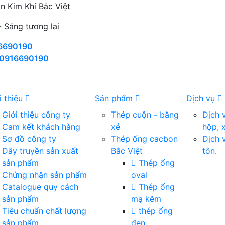
n Kim Khí Bắc Việt
 Sáng tương lai
6690190
0916690190
i thiệu
Sản phẩm
Dịch vụ
Giới thiệu công ty
Thép cuộn - băng
Dịch 
Cam kết khách hàng
xẻ
hộp, 
Sơ đồ công ty
Thép ống cacbon
Dịch 
Dây truyền sản xuất
Bắc Việt
tôn.
sản phẩm
Thép ống
Chứng nhận sản phẩm
oval
Catalogue quy cách
Thép ống
sản phẩm
mạ kẽm
Tiêu chuẩn chất lượng
thép ống
sản phẩm
đen